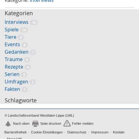
Kategorien
Interviews
16
Spiele
14
Tiere
9
Events
8
Gedanken
7
Träume
6
Rezepte
4
Serien
3
Umfragen
2
Fakten
1
Schlagworte
© Landschaftsverband Westfalen-Lippe (LWL)
Nach oben
Seite drucken
Fehler melden
Barrierefreiheit
Cookie-Einstellungen
Datenschutz
Impressum
Kontakt
About LWL