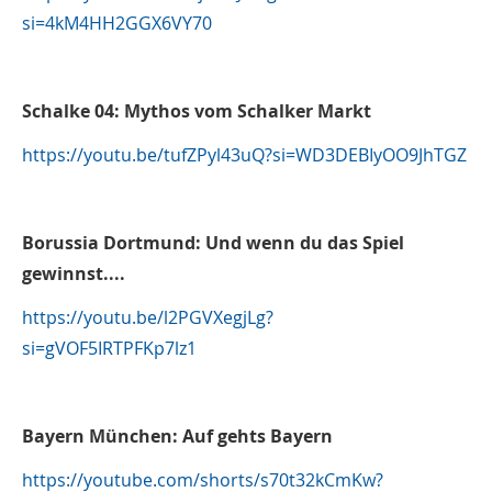
si=4kM4HH2GGX6VY70
Schalke 04: Mythos vom Schalker Markt
https://youtu.be/tufZPyl43uQ?si=WD3DEBIyOO9JhTGZ
Borussia Dortmund: Und wenn du das Spiel
gewinnst....
https://youtu.be/l2PGVXegjLg?
si=gVOF5IRTPFKp7lz1
Bayern München: Auf gehts Bayern
https://youtube.com/shorts/s70t32kCmKw?