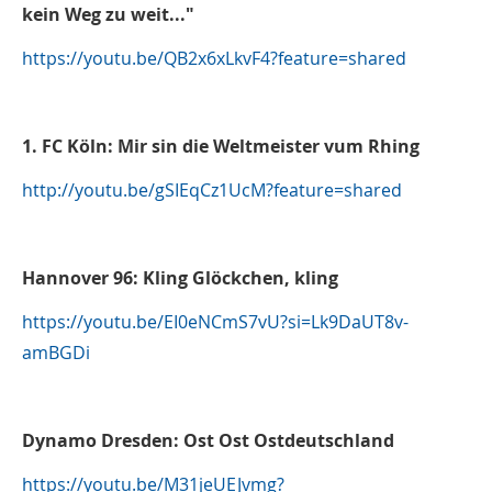
kein Weg zu weit..."
https://youtu.be/QB2x6xLkvF4?feature=shared
1. FC Köln: Mir sin die Weltmeister vum Rhing
http://youtu.be/gSIEqCz1UcM?feature=shared
Hannover 96: Kling Glöckchen, kling
https://youtu.be/EI0eNCmS7vU?si=Lk9DaUT8v-
amBGDi
Dynamo Dresden: Ost Ost Ostdeutschland
https://youtu.be/M31jeUEJvmg?