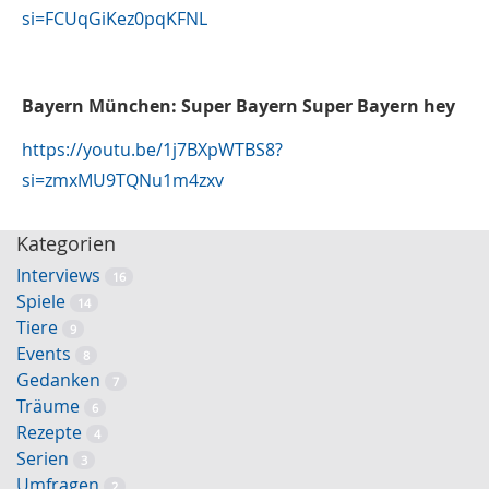
si=FCUqGiKez0pqKFNL
Bayern München: Super Bayern Super Bayern hey
https://youtu.be/1j7BXpWTBS8?
si=zmxMU9TQNu1m4zxv
Kategorien
Interviews
16
Spiele
14
Tiere
9
Events
8
Gedanken
7
Träume
6
Rezepte
4
Serien
3
Umfragen
2