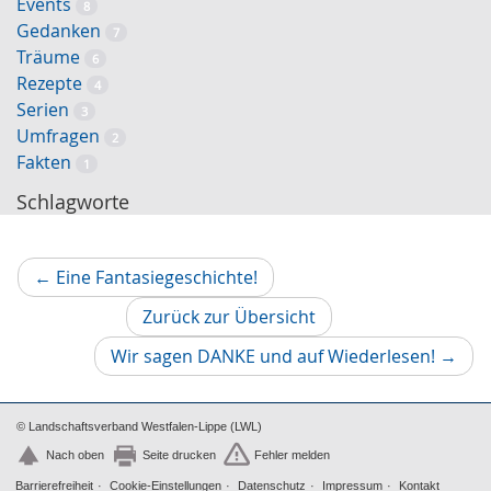
Events
8
Gedanken
7
Träume
6
Rezepte
4
Serien
3
Umfragen
2
Fakten
1
Schlagworte
Vorheriger
←
Eine Fantasiegeschichte!
Artikel
Zurück zur Übersicht
Nächs
Wir sagen DANKE und auf Wiederlesen!
→
Artikel
© Landschaftsverband Westfalen-Lippe (LWL)
Nach oben
Seite drucken
Fehler melden
Barrierefreiheit
Cookie-Einstellungen
Datenschutz
Impressum
Kontakt