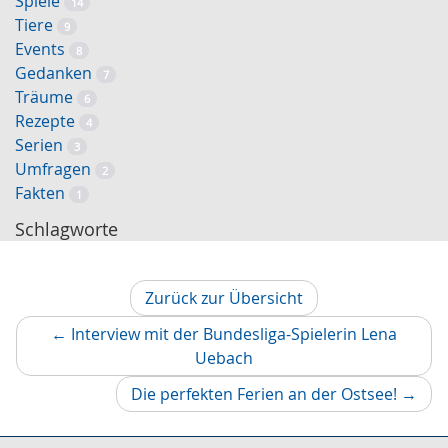
Spiele
14
Tiere
9
Events
8
Gedanken
7
Träume
6
Rezepte
4
Serien
3
Umfragen
2
Fakten
1
Schlagworte
Zurück zur Übersicht
←
Interview mit der Bundesliga-Spielerin Lena
Vorheriger
Uebach
Artikel
Nächs
Die perfekten Ferien an der Ostsee!
→
Artikel