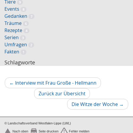
Tiere
9
Events
8
Gedanken
7
Träume
6
Rezepte
4
Serien
3
Umfragen
2
Fakten
1
Schlagworte
Vorheriger
←
Interview mit Frau Große - Hellmann
Artikel
Zurück zur Übersicht
Nächs
Die Witze der Woche
→
Artikel
© Landschaftsverband Westfalen-Lippe (LWL)
Nach oben
Seite drucken
Fehler melden