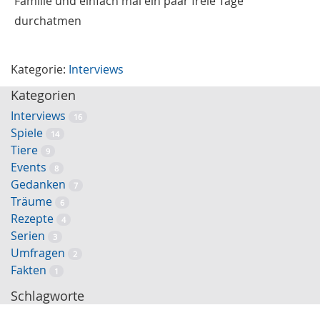
Familie und einfach mal ein paar freie Tage
durchatmen
Kategorie:
Interviews
Kategorien
Interviews
16
Spiele
14
Tiere
9
Events
8
Gedanken
7
Träume
6
Rezepte
4
Serien
3
Umfragen
2
Fakten
1
Schlagworte