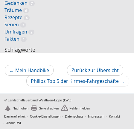
Gedanken
7
Träume
6
Rezepte
4
Serien
3
Umfragen
2
Fakten
1
Schlagworte
Vorheriger
←
Mein Handbike
Zurück zur Übersicht
Artikel
Nächs
Philips Top 5 der Kirmes-Fahrgeschäfte
→
Artikel
© Landschaftsverband Westfalen-Lippe (LWL)
Nach oben
Seite drucken
Fehler melden
Barrierefreiheit
Cookie-Einstellungen
Datenschutz
Impressum
Kontakt
About LWL