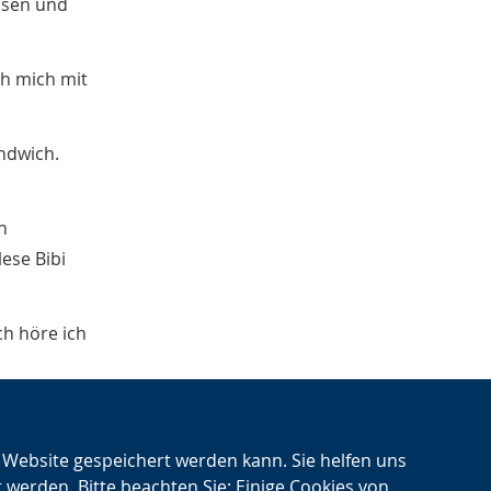
asen und
ch mich mit
ndwich.
n
ese Bibi
h höre ich
n Website gespeichert werden kann. Sie helfen uns
t werden. Bitte beachten Sie: Einige Cookies von