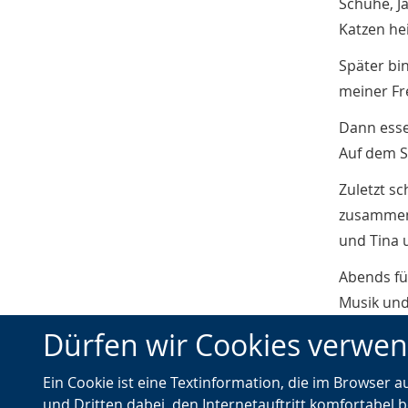
Schuhe, J
Katzen he
Später bin
meiner Fr
Dann esse
Auf dem S
Zuletzt sc
zusammen.
und Tina 
Abends fü
Musik und
Dürfen wir Cookies verwe
Kategorien:
Träume
·
Gedanken
Ein Cookie ist eine Textinformation, die im Browser 
und Dritten dabei, den Internetauftritt komfortabel b