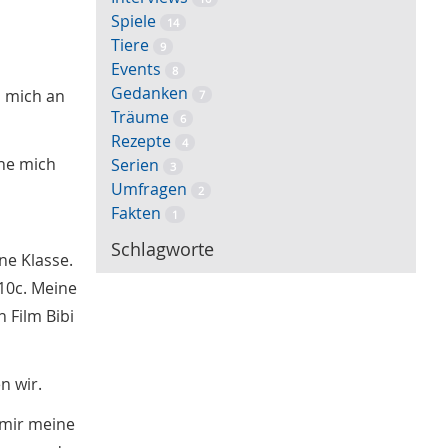
Spiele
14
Tiere
9
Events
8
Gedanken
h mich an
7
Träume
6
Rezepte
4
che mich
Serien
3
Umfragen
2
Fakten
1
Schlagworte
ne Klasse.
10c. Meine
n Film Bibi
n wir.
 mir meine