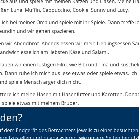
acke aus und spiele mit meinen Katzen und Hasen. Meine H
ißen Luna, Muffin, Cappuccino, Cookie, Sunny und Lucy.
 ich bei meiner Oma und spiele mit ihr Spiele. Dann treffe i
eundin und wir gehen spazieren.
n wir Abendbrot. Abends essen wir mein Lieblingsessen Sa
andwich esse ich am liebsten Käse und Salami.
hauen wir einen lustigen Film, wie Bibi und Tina und kuschel
 Dann ruhe ich mich aus lese etwas oder spiele etwas. Ich l
und spiele Mensch ärger dich nicht.
ttere ich meine Hasen mit Hasenfutter und Karotten. Danac
 spiele etwas mit meinem Bruder.
nden?
auf dem Endgerät des Betrachters jeweils zu einer besuchte
ereitzustellen und zu analysieren, wie unsere Seiten benutz