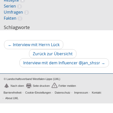
Rezepte
4
Serien
3
Umfragen
2
Fakten
1
Schlagworte
Vorheriger
←
Interview mit Herrn Lück
Artikel
Zurück zur Übersicht
Nächs
Interview mit dem Influencer @jan_shssr
→
Artikel
© Landschaftsverband Westfalen-Lippe (LWL)
Nach oben
Seite drucken
Fehler melden
Barrierefreiheit
Cookie-Einstellungen
Datenschutz
Impressum
Kontakt
About LWL