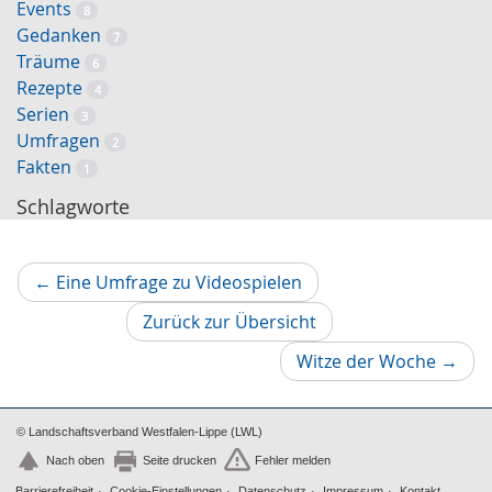
Events
8
Gedanken
7
Träume
6
Rezepte
4
Serien
3
Umfragen
2
Fakten
1
Schlagworte
Vorheriger
←
Eine Umfrage zu Videospielen
Artikel
Zurück zur Übersicht
Nächs
Witze der Woche
→
Artikel
© Landschaftsverband Westfalen-Lippe (LWL)
Nach oben
Seite drucken
Fehler melden
Barrierefreiheit
Cookie-Einstellungen
Datenschutz
Impressum
Kontakt