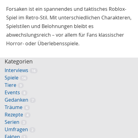
Forsaken ist ein spannendes und taktisches Roblox-
Spiel im Retro-Stil. Mit unterschiedlichen Charakteren,
Spielstilen und Belohnungen bleibt es
abwechslungsreich – vor allem für Fans klassischer
Horror- oder Überlebensspiele.
Kategorien
Interviews
16
Spiele
14
Tiere
9
Events
8
Gedanken
7
Träume
6
Rezepte
4
Serien
3
Umfragen
2
Fakten
1